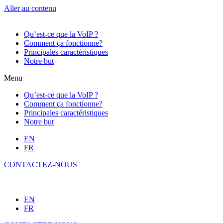
Aller au contenu
Qu’est-ce que la VoIP ?
Comment ça fonctionne?
Principales caractéristiques
Notre but
Menu
Qu’est-ce que la VoIP ?
Comment ça fonctionne?
Principales caractéristiques
Notre but
EN
FR
CONTACTEZ-NOUS
EN
FR